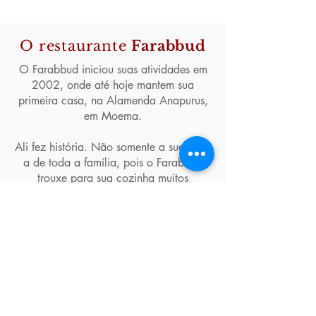
O restaurante
Farabbud
O Farabbud iniciou suas atividades em
2002, onde até hoje mantem sua
primeira casa, na Alamenda Anapurus,
em Moema.
Ali fez história. Não somente a sua, mas
a de toda a família, pois o Farabbud
trouxe para sua cozinha muitos
conhecimentos adquiridos pelo
proprietário Paulo Abbud de seus pais e
tios, qual já haviam empreendido no
antigo e bem sucedido restaurante dessa
mesma culinária: o Flamingo.